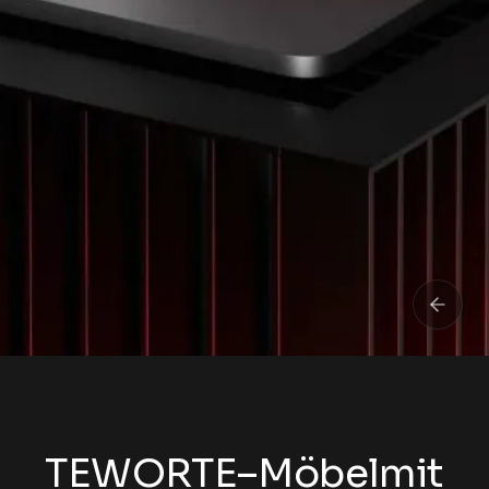
TEWORTE
–
Möbel
mit